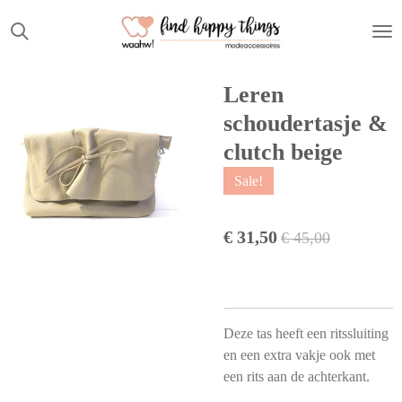
Ga
direct
naar
de
Leren
hoofdinhoud
schoudertasje &
clutch beige
Sale!
€ 31,50
€ 45,00
Deze tas heeft een ritssluiting
en een extra vakje ook met
een rits aan de achterkant.