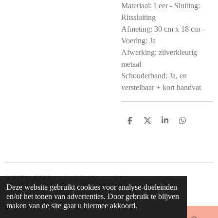
Materiaal: Leer - Sluiting:
Ritssluiting
Afmeting: 30 cm x 18 cm -
Voering: Ja
Afwerking: zilverkleurig
metaal
Schouderband: Ja, en
verstelbaar + kort handvat
D
D
S
D
e
e
h
e
l
e
a
l
e
l
r
e
n
e
n
© 2020 - 2026 waahw! find happy things
Deze website gebruikt cookies voor analyse-doeleinden
Powered by
JouwWeb
en/of het tonen van advertenties. Door gebruik te blijven
maken van de site gaat u hiermee akkoord.