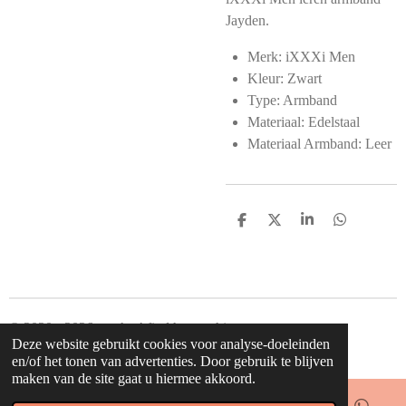
Jayden.
Merk: iXXXi Men
Kleur: Zwart
Type: Armband
Materiaal: Edelstaal
Materiaal Armband: Leer
D
D
S
D
e
e
h
e
l
e
a
l
e
l
r
e
n
e
n
© 2020 - 2026 waahw! find happy things
Deze website gebruikt cookies voor analyse-doeleinden
Powered by
JouwWeb
en/of het tonen van advertenties. Door gebruik te blijven
maken van de site gaat u hiermee akkoord.