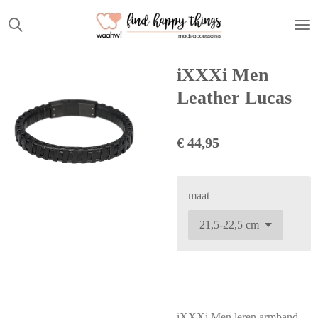
Ga
direct
naar
de
iXXXi Men
hoofdinhoud
Leather Lucas
€ 44,95
maat
iXXXi Men leren armband