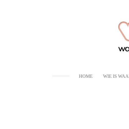
Ga
direct
naar
de
hoofdinhoud
HOME
WIE IS WA