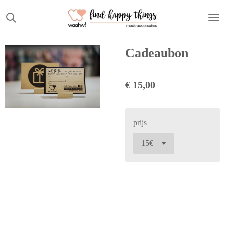
Ga
direct
naar
de
Cadeaubon
hoofdinhoud
€ 15,00
prijs