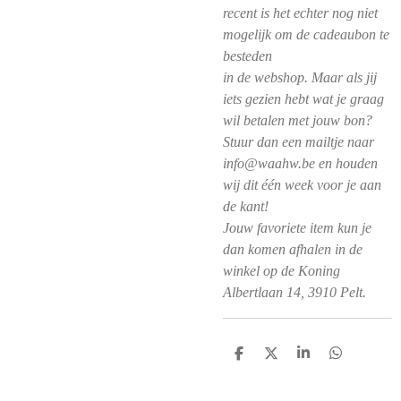
recent is het echter nog niet
mogelijk om de cadeaubon te
besteden
in de webshop. Maar als jij
iets gezien hebt wat je graag
wil betalen met jouw bon?
Stuur dan een mailtje naar
info@waahw.be en houden
wij dit één week voor je aan
de kant!
Jouw favoriete item kun je
dan komen afhalen in de
winkel op de Koning
Albertlaan 14, 3910 Pelt.
D
D
S
D
e
e
h
e
l
e
a
l