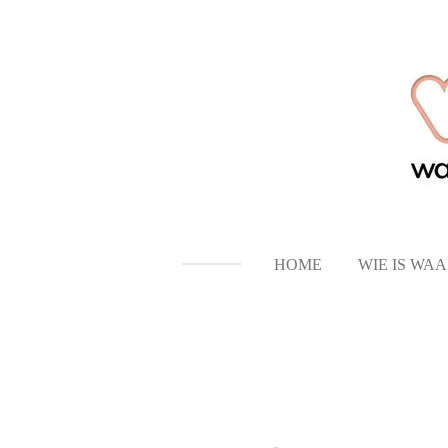
Ga
direct
naar
de
hoofdinhoud
HOME
WIE IS WA