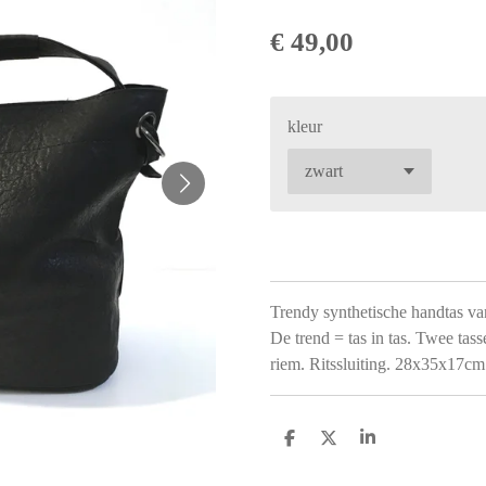
€ 49,00
kleur
Trendy synthetische handtas va
De trend = tas in tas. Twee tass
riem. Ritssluiting. 28x35x17cm
D
D
S
e
e
h
l
e
a