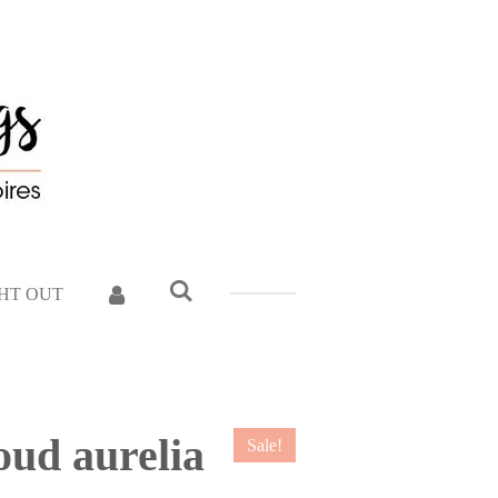
GHT OUT
oud aurelia
Sale!