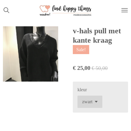
Ga
direct
naar
de
v-hals pull met
hoofdinhoud
kante kraag
Sale!
€ 25,00
€ 50,00
kleur