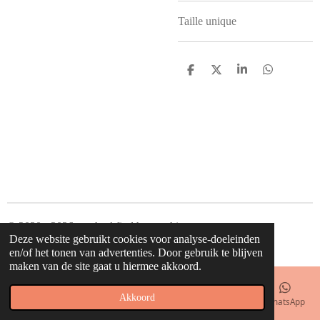
Taille unique
D
D
S
D
e
e
h
e
l
e
a
l
e
l
r
e
n
e
n
© 2020 - 2026 waahw! find happy things
Deze website gebruikt cookies voor analyse-doeleinden
Powered by
JouwWeb
en/of het tonen van advertenties. Door gebruik te blijven
maken van de site gaat u hiermee akkoord.
Akkoord
E-mailadres
Telefoonnummer
Kaart
Facebook
WhatsApp