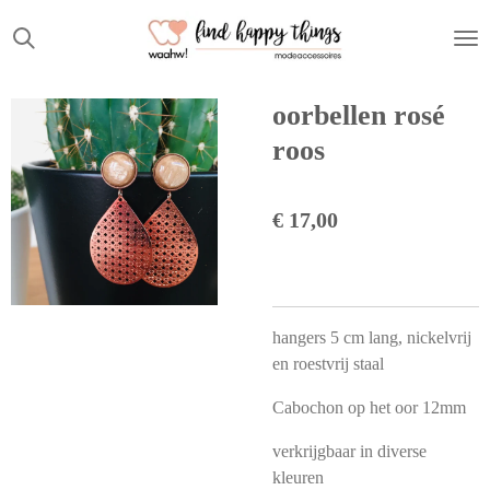
Ga
direct
naar
de
oorbellen rosé
hoofdinhoud
roos
€ 17,00
hangers 5 cm lang, nickelvrij
en roestvrij staal
Cabochon op het oor 12mm
verkrijgbaar in diverse
kleuren