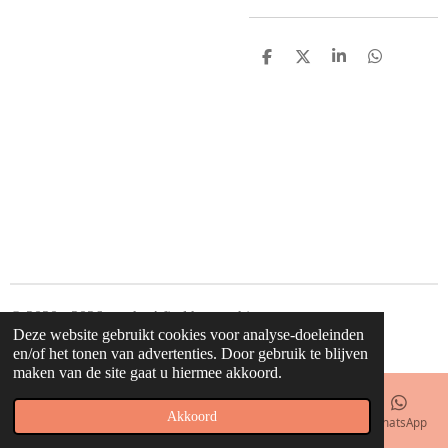
D
D
S
D
e
e
h
e
l
e
a
l
e
l
r
e
n
e
n
© 2020 - 2026 waahw! find happy things
Deze website gebruikt cookies voor analyse-doeleinden
Powered by
JouwWeb
en/of het tonen van advertenties. Door gebruik te blijven
maken van de site gaat u hiermee akkoord.
Akkoord
E-mailadres
Telefoonnummer
Kaart
Facebook
WhatsApp