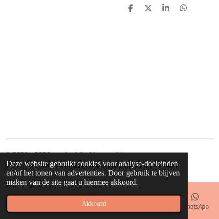
D
D
S
D
e
e
h
e
l
e
a
l
e
l
r
e
n
e
n
© 2020 - 2026 waahw! find happy things
Deze website gebruikt cookies voor analyse-doeleinden
Powered by
JouwWeb
en/of het tonen van advertenties. Door gebruik te blijven
maken van de site gaat u hiermee akkoord.
Akkoord
E-mailadres
Telefoonnummer
Kaart
Facebook
WhatsApp