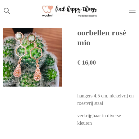
Ga
direct
naar
de
oorbellen rosé
hoofdinhoud
mio
€ 16,00
hangers 4,5 cm, nickelvrij en
roestvrij staal
verkrijgbaar in diverse
kleuren