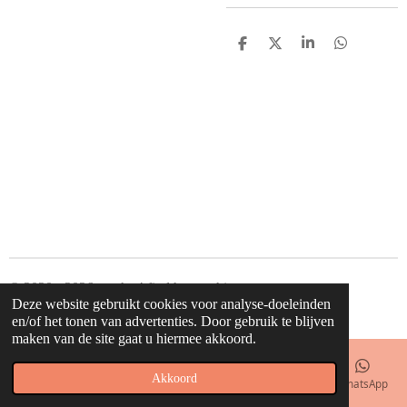
D
D
S
D
e
e
h
e
l
e
a
l
e
l
r
e
n
e
n
© 2020 - 2026 waahw! find happy things
Deze website gebruikt cookies voor analyse-doeleinden
Powered by
JouwWeb
en/of het tonen van advertenties. Door gebruik te blijven
maken van de site gaat u hiermee akkoord.
Akkoord
E-mailadres
Telefoonnummer
Kaart
Facebook
WhatsApp