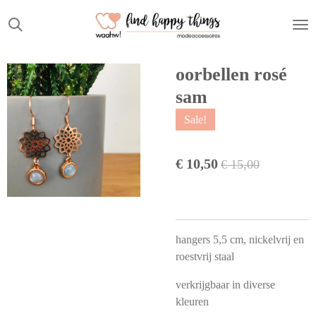
Ga
direct
naar
de
oorbellen rosé
hoofdinhoud
sam
Sale!
€ 10,50
€ 15,00
hangers 5,5 cm, nickelvrij en
roestvrij staal
verkrijgbaar in diverse
kleuren