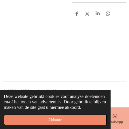
D
D
S
D
e
e
h
e
l
e
a
l
e
l
r
e
n
e
n
© 2020 - 2026 waahw! find happy things
Deze website gebruikt cookies voor analyse-doeleinden
Powered by
JouwWeb
en/of het tonen van advertenties. Door gebruik te blijven
maken van de site gaat u hiermee akkoord.
Akkoord
E-mailadres
Telefoonnummer
Kaart
Facebook
WhatsApp