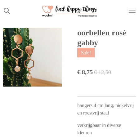
Ga
direct
naar
de
oorbellen rosé
hoofdinhoud
gabby
Sale!
€ 8,75
€ 12,50
hangers 4 cm lang, nickelvrij
en roestvrij staal
verkrijgbaar in diverse
kleuren