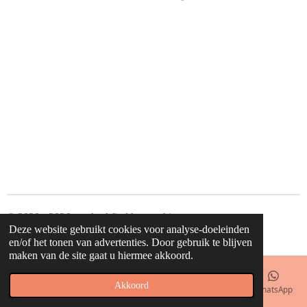
e
e
h
e
l
e
a
l
e
l
r
e
n
e
n
© 2020 - 2026 waahw! find happy things
Deze website gebruikt cookies voor analyse-doeleinden
Powered by
JouwWeb
en/of het tonen van advertenties. Door gebruik te blijven
maken van de site gaat u hiermee akkoord.
Akkoord
E-mailadres
Telefoonnummer
Kaart
Facebook
WhatsApp