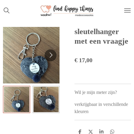
Ga
direct
naar
de
sleutelhanger
hoofdinhoud
met een vraagje
€ 17,00
Wil je mijn meter zijn?
verkrijgbaar in verschillende
kleuren
D
D
S
D