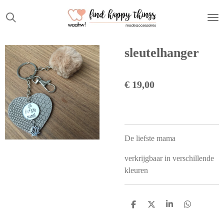
Ga
direct
naar
de
sleutelhanger
hoofdinhoud
€ 19,00
De liefste mama
verkrijgbaar in verschillende
kleuren
D
D
S
D
e
e
h
e
l
e
a
l