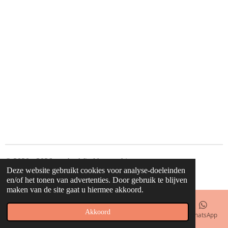
e
l
r
e
n
e
n
© 2020 - 2026 waahw! find happy things
Deze website gebruikt cookies voor analyse-doeleinden
Powered by
JouwWeb
en/of het tonen van advertenties. Door gebruik te blijven
maken van de site gaat u hiermee akkoord.
Akkoord
E-mailadres
Telefoonnummer
Kaart
Facebook
WhatsApp