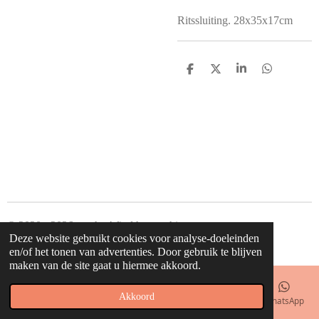
Ritssluiting. 28x35x17cm
D
D
S
D
e
e
h
e
l
e
a
l
e
l
r
e
n
e
n
© 2020 - 2026 waahw! find happy things
Deze website gebruikt cookies voor analyse-doeleinden
Powered by
JouwWeb
en/of het tonen van advertenties. Door gebruik te blijven
maken van de site gaat u hiermee akkoord.
Akkoord
E-mailadres
Telefoonnummer
Kaart
Facebook
WhatsApp