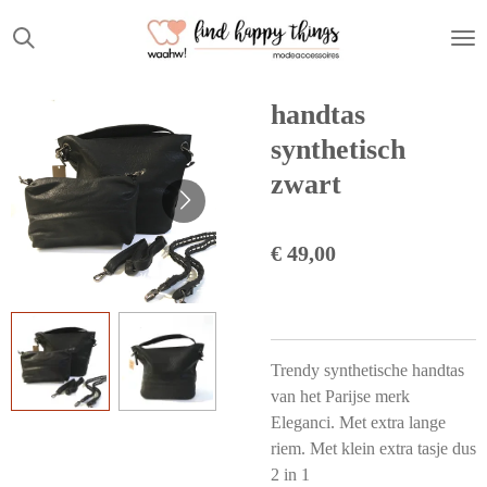
Ga
direct
naar
de
handtas
hoofdinhoud
synthetisch
zwart
€ 49,00
Trendy synthetische handtas
van het Parijse merk
Eleganci. Met extra lange
riem. Met klein extra tasje dus
2 in 1