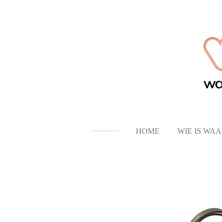
Ga
direct
naar
de
hoofdinhoud
HOME
WIE IS WA