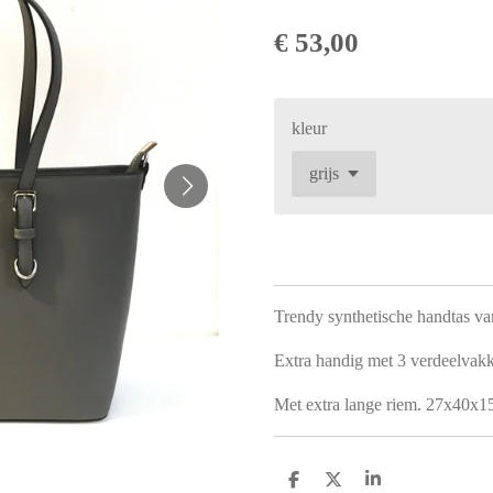
€ 53,00
kleur
Trendy synthetische handtas va
Extra handig met 3 verdeelvakk
Met extra lange riem. 27x40x
D
D
S