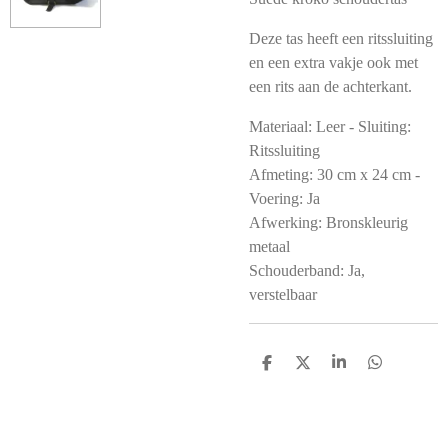
Deze tas heeft een ritssluiting
en een extra vakje ook met
een rits aan de achterkant.
Materiaal: Leer - Sluiting:
Ritssluiting
Afmeting: 30 cm x 24 cm -
Voering: Ja
Afwerking: Bronskleurig
metaal
Schouderband: Ja,
verstelbaar
D
D
S
D
e
e
h
e
l
e
a
l
e
l
r
e
n
e
n