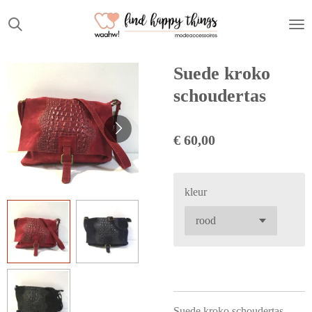
Ga
direct
naar
de
Suede kroko
hoofdinhoud
schoudertas
€ 60,00
kleur
Suede kroko schoudertas