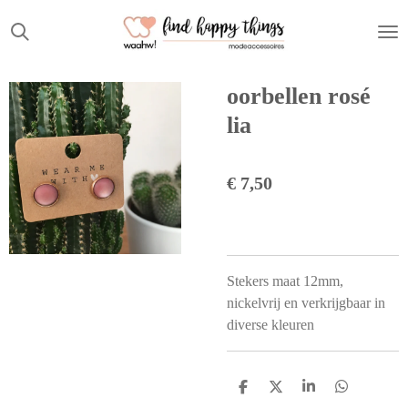
Ga
direct
naar
de
oorbellen rosé
hoofdinhoud
lia
€ 7,50
Stekers maat 12mm,
nickelvrij en verkrijgbaar in
diverse kleuren
D
D
S
D
e
e
h
e