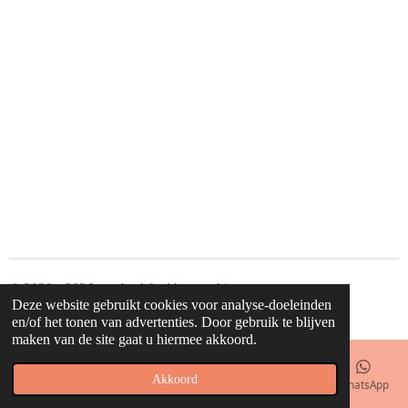
l
e
a
l
e
l
r
e
n
e
n
© 2020 - 2026 waahw! find happy things
Deze website gebruikt cookies voor analyse-doeleinden
Powered by
JouwWeb
en/of het tonen van advertenties. Door gebruik te blijven
maken van de site gaat u hiermee akkoord.
Akkoord
E-mailadres
Telefoonnummer
Kaart
Facebook
WhatsApp