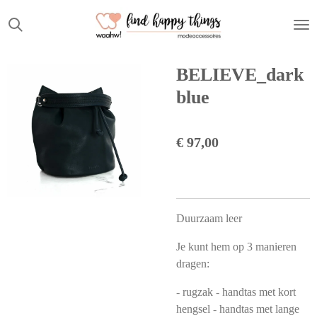
Ga
direct
naar
de
BELIEVE_dark
hoofdinhoud
blue
€ 97,00
Duurzaam leer
Je kunt hem op 3 manieren
dragen:
- rugzak - handtas met kort
hengsel - handtas met lange