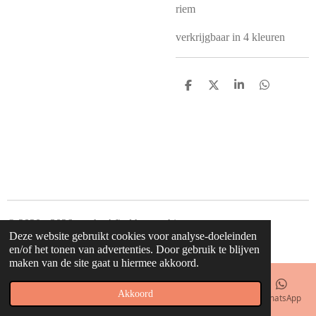
riem
verkrijgbaar in 4 kleuren
D
D
S
D
e
e
h
e
l
e
a
l
e
l
r
e
n
e
n
© 2020 - 2026 waahw! find happy things
Deze website gebruikt cookies voor analyse-doeleinden
Powered by
JouwWeb
en/of het tonen van advertenties. Door gebruik te blijven
maken van de site gaat u hiermee akkoord.
Akkoord
E-mailadres
Telefoonnummer
Kaart
Facebook
WhatsApp