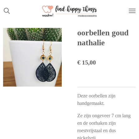
Ga
direct
naar
de
oorbellen goud
hoofdinhoud
nathalie
€ 15,00
Deze oorbellen zijn
handgemaakt.
Ze zijn ongeveer 7 cm lang
en de oorhaken zijn
roestvrijstaal en dus
nickelvrij.