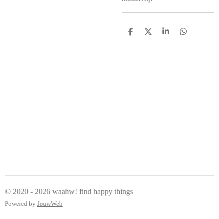
D
D
S
D
e
e
h
e
l
e
a
l
e
l
r
e
n
e
n
© 2020 - 2026 waahw! find happy things
Powered by
JouwWeb