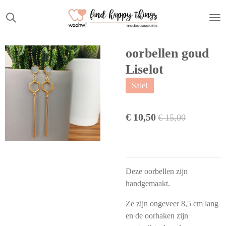
Ga
direct
naar
de
oorbellen goud
hoofdinhoud
Liselot
Sale!
€ 10,50
€ 15,00
Deze oorbellen zijn
handgemaakt.
Ze zijn ongeveer 8,5 cm lang
en de oorhaken zijn