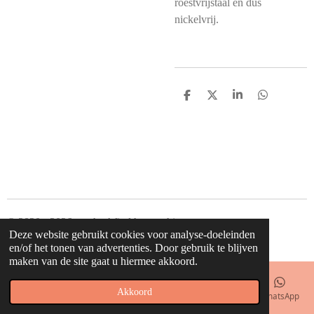
roestvrijstaal en dus
nickelvrij.
D
D
S
D
e
e
h
e
l
e
a
l
e
l
r
e
n
e
n
© 2020 - 2026 waahw! find happy things
Deze website gebruikt cookies voor analyse-doeleinden
Powered by
JouwWeb
en/of het tonen van advertenties. Door gebruik te blijven
maken van de site gaat u hiermee akkoord.
Akkoord
E-mailadres
Telefoonnummer
Kaart
Facebook
WhatsApp