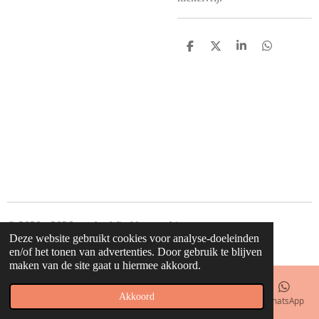
D
D
S
D
e
e
h
e
l
e
a
l
e
l
r
e
n
e
n
© 2020 - 2026 waahw! find happy things
Deze website gebruikt cookies voor analyse-doeleinden
Powered by
JouwWeb
en/of het tonen van advertenties. Door gebruik te blijven
maken van de site gaat u hiermee akkoord.
Akkoord
E-mailadres
Telefoonnummer
Kaart
Facebook
WhatsApp