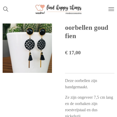
Ga
direct
naar
de
oorbellen goud
hoofdinhoud
fien
€ 17,00
Deze oorbellen zijn
handgemaakt.
Ze zijn ongeveer 7,5 cm lang
en de oorhaken zijn
roestvrijstaal en dus
nickelvrij.