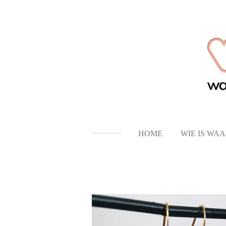
Ga
direct
naar
de
hoofdinhoud
HOME
WIE IS WA