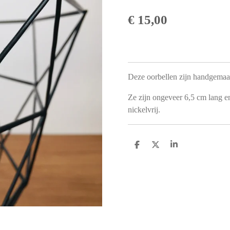
€ 15,00
Deze oorbellen zijn handgemaa
Ze zijn ongeveer 6,5 cm lang en
nickelvrij.
D
D
S
e
e
h
l
e
a
e
l
r
n
e