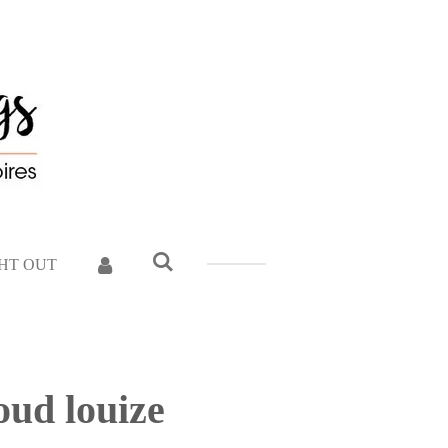
GHT OUT
oud louize