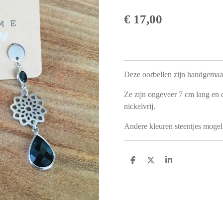
€ 17,00
Deze oorbellen zijn handgemaa
Ze zijn ongeveer 7 cm lang en d
nickelvrij.
Andere kleuren steentjes mogeli
D
D
S
e
e
h
l
e
a
e
l
r
n
e