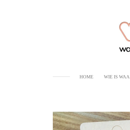
Ga
direct
naar
de
hoofdinhoud
HOME
WIE IS WA