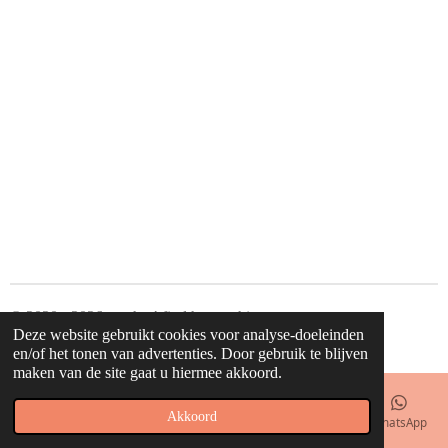
© 2020 - 2026 waahw! find happy things
Deze website gebruikt cookies voor analyse-doeleinden
Powered by
JouwWeb
en/of het tonen van advertenties. Door gebruik te blijven
maken van de site gaat u hiermee akkoord.
Akkoord
E-mailadres
Telefoonnummer
Kaart
Facebook
WhatsApp